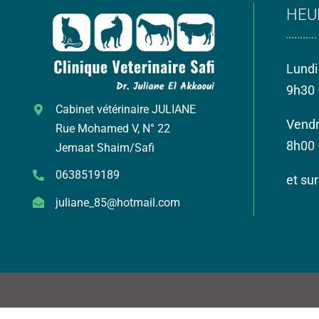
HEU
Lundi
9h30 
Cabinet vétérinaire JULIANE
Vendr
Rue Mohamed V, N° 22
8h00 
Jemaat Shaim/Safi
0638519189
et su
juliane_85@hotmail.com